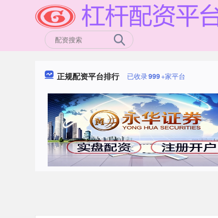
正规配资平台排行
已收录
999
+家平台