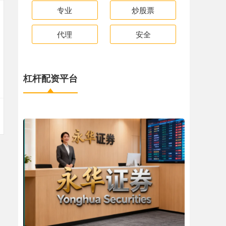
专业
炒股票
代理
安全
杠杆配资平台