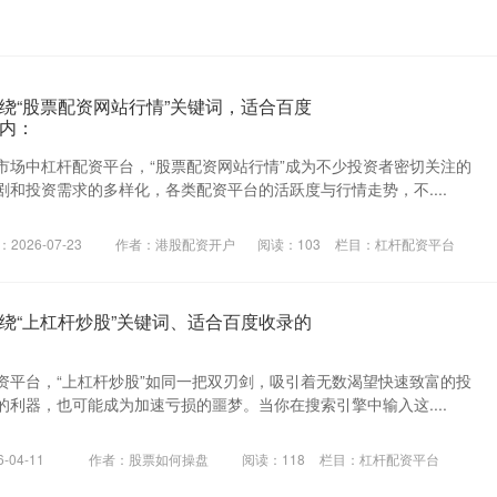
绕“股票配资网站行情”关键词，适合百度
内：
市场中杠杆配资平台，“股票配资网站行情”成为不少投资者密切关注的
和投资需求的多样化，各类配资平台的活跃度与行情走势，不....
2026-07-23
作者：港股配资开户
阅读：
103
栏目：
杠杆配资平台
绕“上杠杆炒股”关键词、适合百度收录的
资平台，“上杠杆炒股”如同一把双刃剑，吸引着无数渴望快速致富的投
利器，也可能成为加速亏损的噩梦。当你在搜索引擎中输入这....
-04-11
作者：股票如何操盘
阅读：
118
栏目：
杠杆配资平台