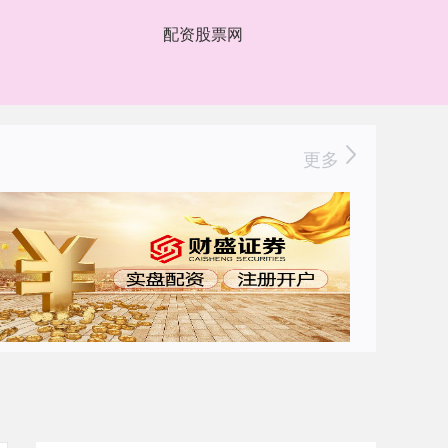
配资股票网
更多