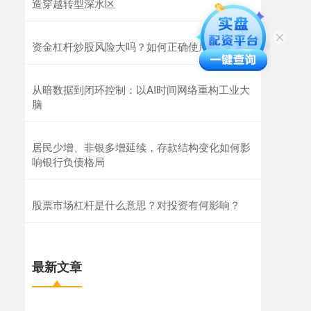
造穿越转型深水区
资金杠杆炒股风险大吗？如何正确使用杠杆炒股
从暗数据到闭环控制：以AI时间网络重构工业大
脑
居民少增、非银多增延续，存款结构变化如何影
响银行负债格局
股票市场杠杆是什么意思？对投资有何影响？
最新文章