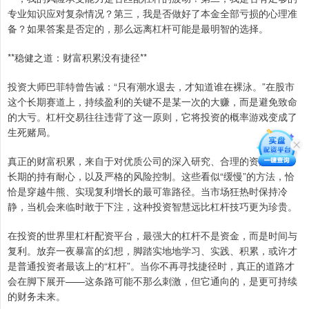
专业知识应对复杂情况？第三，我是否做好了本金全部亏损的心理准
备？如果答案是否定的，那么远离杠杆可能是最明智的选择。
**稳健之道：财富积累没有捷径**
投资大师巴菲特曾告诫：“只有潮水退去，才知道谁在裸泳。”在股市
这个长期赛道上，持续盈利的关键不是某一次的大赚，而是避免致命
的大亏。杠杆交易往往违背了这一原则，它将投资的概率游戏变成了
生死赌局。
真正的财富积累，来自于对优质公司的深入研究、合理的资产配置、
长期的持有耐心，以及严格的风险控制。这些看似“缓慢”的方法，恰
恰是穿越牛熊、实现复利增长的最可靠路径。当市场狂热时保持冷
静，当机会来临时敢于下注，这种投资智慧远比杠杆技巧更为珍贵。
在投资的世界里杠杆配资平台，最强大的杠杆不是资金，而是时间与
复利。放弃一夜暴富的幻想，脚踏实地地学习、实践、积累，或许才
是普通投资者最该上的“杠杆”。当你不再寻找捷径时，真正的道路才
会在脚下展开——这条路可能不那么刺激，但它通向的，是更可持续
的财务未来。