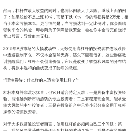
然而，杠杆在放大收益的同时，也同比例放大了风险。继续上面的例
子：如果股价不是上涨10%，而是下跌10%，你的亏损将是2万元，相
当于本金亏损20%。更可怕的是，当亏损达到一定比例时，你会面临
强制平仓的风险，即券商为了保障借款安全，会在你本金亏完前强行
卖出股票，导致血本无归。
2015年A股市场的大幅波动中，无数使用高杠杆的投资者在连续跌停
中遭遇强制平仓，不仅本金荡然无存，还欠下巨额债务。这些惨痛教
训提醒我们：杠杆不会创造价值，它只是改变了收益和风险的分布结
构，将原本温和的曲线变成了陡峭的悬崖。
**理性看待：什么样的人适合使用杠杆？**
杠杆本身并非洪水猛兽，但它只适合特定人群：一是具备丰富投资经
验、能准确判断市场趋势的专业投资者；二是有稳定现金流、能承受
较大风险的中年投资者；三是在投资组合中只将小部分资金用于杠杆
操作的谨慎投资者。
对于大多数普通投资者而言，使用杠杆前必须问自己三个问题：第
一，我的风险承受能力是否匹配杠杆的波动？第二，我是否有足够的