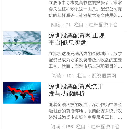
在股市中寻求更高收益的投资者，常常
会关注杠杆炒股这一工具。配资公司提
供的杠杆服务，能够放大资金使用效
率，但同时也伴随着更高的风险。选择
阅读：
71
栏目：
杠杆配资平台
一家正规可靠的配资平台，是....
深圳股票配资网|正规
平台|低息实盘
在深圳这座充满活力的金融城市，股票
配资已成为众多投资者放大收益的重要
工具。然而，面对市场上琳琅满目的配
资平台，如何选择一家正规、安全、低
阅读：
101
栏目：
配资股票网
息的平台，成为投资者最关....
深圳股票配资系统开
发与功能解析
随着金融科技的发展，深圳作为中国金
融创新的前沿阵地，股票配资系统开发
逐渐成为资本市场的重要服务工具。这
类系统通过技术手段连接资金方与投资
阅读：
186
栏目：
杠杆配资平台