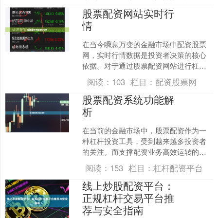
者，在合规框架下为用户提....
股票配资网站实时行
情
在当今瞬息万变的金融市场中配资股票
网，实时行情数据是投资者决策的核心
依据。对于通过股票配资网站进行杠杆
操作的投资者而言，获取准确、及时的
阅读：
103
栏目：
配资股票网
实时行情，更是决定盈利与....
股票配资系统功能解
析
在当前的金融市场中，股票配资作为一
种杠杆投资工具，受到越来越多投资者
的关注。而支撑配资业务高效运转的，
正是背后的股票配资系统。本文将系统
阅读：
153
栏目：
杠杆配资平台
解析股票配资系统的核心功....
线上炒股配资平台：
正规杠杆交易平台推
荐与安全指南