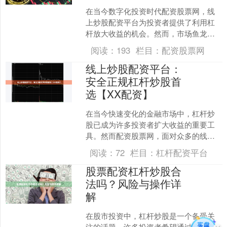
在当今数字化投资时代配资股票网，线
上炒股配资平台为投资者提供了利用杠
杆放大收益的机会。然而，市场鱼龙混
杂，选择正规安全的平台至关重要。本
阅读：
193
栏目：
配资股票网
文将为您推荐可靠的杠杆交....
线上炒股配资平台：
安全正规杠杆炒股首
选【XX配资】
在当今快速变化的金融市场中，杠杆炒
股已成为许多投资者扩大收益的重要工
具。然而配资股票网，面对众多的线上
炒股配资平台，如何选择一个既安全又
阅读：
72
栏目：
杠杆配资平台
正规的平台，成为投资者最....
股票配资杠杆炒股合
法吗？风险与操作详
解
在股市投资中，杠杆炒股是一个备受关
注的话题。许多投资者希望通过配资放