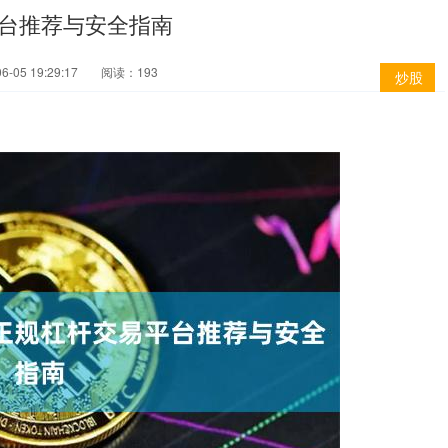
台推荐与安全指南
-05 19:29:17
阅读：193
炒股