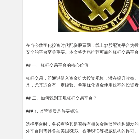
在当今数字化投资时代配资股票网，线上炒股配资平台为投
安全的平台至关重要。本文将为您推荐可靠的杠杆交易平台
## 一、杠杆交易平台的核心价值
杠杆交易，即通过借入资金扩大投资规模，潜在提升收益。
具，尤其适合有一定经验、希望优化资金使用效率的投资者
## 二、如何甄别正规杠杆交易平台？
### 1. 监管资质是首要标准
选择平台时，务必查验其是否持有相关金融监管机构颁发的
外平台则需具备如美国SEC、香港SFC等权威机构的许可。