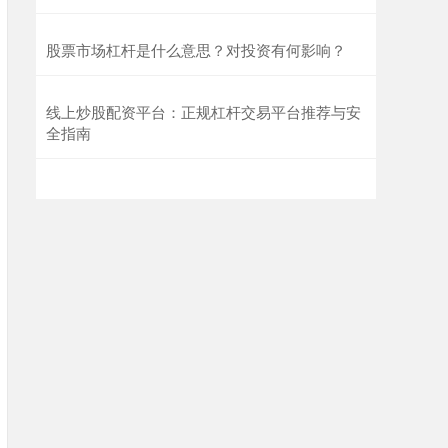
股票市场杠杆是什么意思？对投资有何影响？
线上炒股配资平台：正规杠杆交易平台推荐与安
全指南