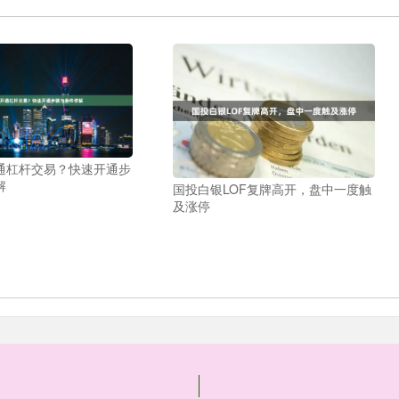
通杠杆交易？快速开通步
解
国投白银LOF复牌高开，盘中一度触
及涨停