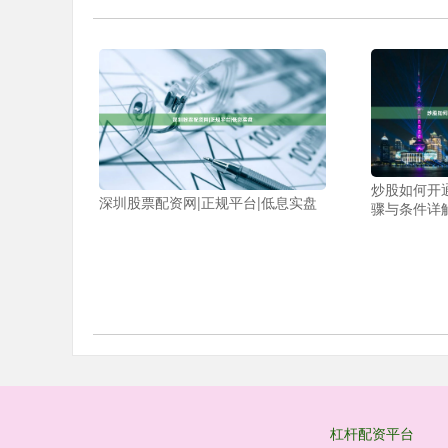
炒股如何开
深圳股票配资网|正规平台|低息实盘
骤与条件详
杠杆配资平台