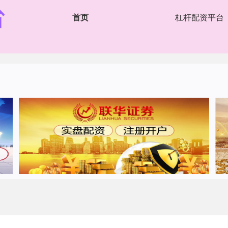
首页
杠杆配资平台