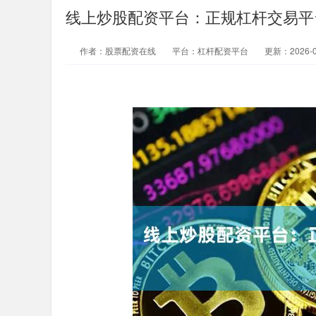
线上炒股配资平台：正规杠杆交易平
作者：股票配资在线
平台：杠杆配资平台
更新：2026-06