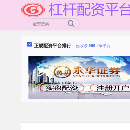
正规配资平台排行
已收录
999
+家平台