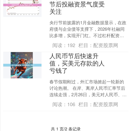
节后投融资景气度受
关注
央行节前披露的1月金融数据显示，在政
府债与企业债等支撑下，2026年社融同
比多增，实现开门红。不过杠杆配资平
台，信贷投放整体偏弱，1月新增人民币
阅读：
192
栏目：
配资股票网
贷款不及去年同期....
人民币节后快速升
值，买美元存款的人
亏钱了
春节假期刚过，外汇市场掀起一轮新的
讨论热潮。 在岸、离岸人民币汇率节后
连续走强，2月26日，美元对人民币、美
元对离岸人民币盘中分别最低触及
阅读：
106
栏目：
配资股票网
6.8310、6.82....
共 1 页/2 条记录