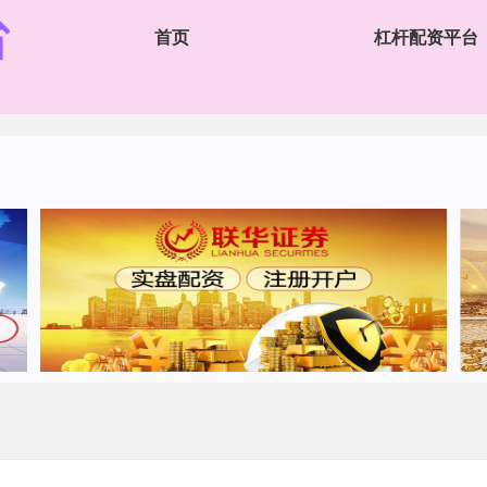
首页
杠杆配资平台