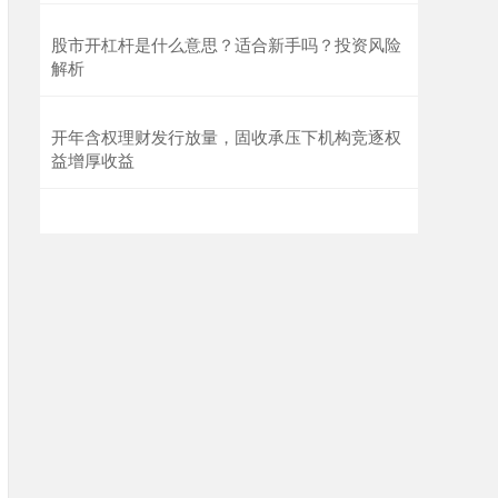
股市开杠杆是什么意思？适合新手吗？投资风险
解析
开年含权理财发行放量，固收承压下机构竞逐权
益增厚收益