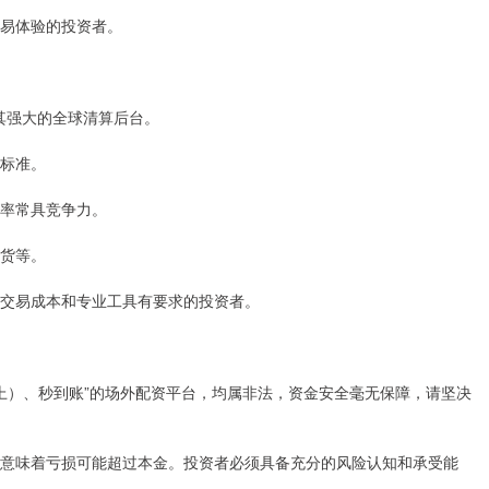
交易体验的投资者。
，依托其强大的全球清算后台。
控标准。
利率常具竞争力。
期货等。
且对交易成本和专业工具有要求的投资者。
0倍以上）、秒到账”的场外配资平台，均属非法，资金安全毫无保障，请坚决
杆，也意味着亏损可能超过本金。投资者必须具备充分的风险认知和承受能