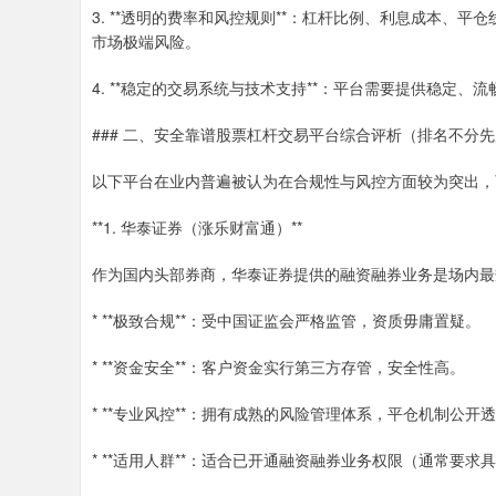
3. **透明的费率和风控规则**：杠杆比例、利息成本、
市场极端风险。
4. **稳定的交易系统与技术支持**：平台需要提供稳定
### 二、安全靠谱股票杠杆交易平台综合评析（排名不分
以下平台在业内普遍被认为在合规性与风控方面较为突出，
**1. 华泰证券（涨乐财富通）**
作为国内头部券商，华泰证券提供的融资融券业务是场内最
* **极致合规**：受中国证监会严格监管，资质毋庸置疑。
* **资金安全**：客户资金实行第三方存管，安全性高。
* **专业风控**：拥有成熟的风险管理体系，平仓机制公开
* **适用人群**：适合已开通融资融券业务权限（通常要