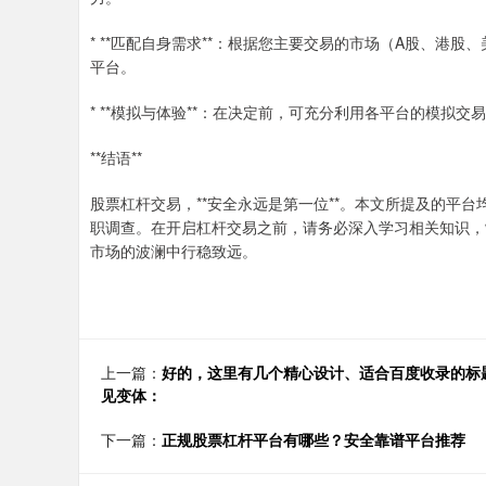
* **匹配自身需求**：根据您主要交易的市场（A股、港
平台。
* **模拟与体验**：在决定前，可充分利用各平台的模拟
**结语**
股票杠杆交易，**安全永远是第一位**。本文所提及的平
职调查。在开启杠杆交易之前，请务必深入学习相关知识，
市场的波澜中行稳致远。
上一篇：
好的，这里有几个精心设计、适合百度收录的标
见变体：
下一篇：
正规股票杠杆平台有哪些？安全靠谱平台推荐