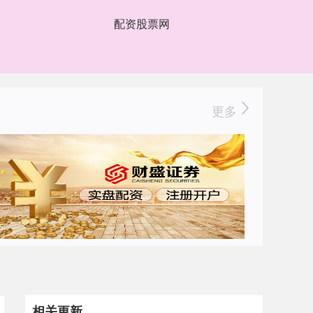
配资股票网
更多
相关更新