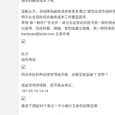
感受到融资成本下降。
温彬认为，后续降低融资成本将更多通过“规范信贷市场经
明示企业贷款综合融资成本工作覆盖面等。
举报 第一财经广告合作，请点击这里此内容为第一财经原
以使用，包括转载、摘编、复制或建立镜像。第一财经保留
banquan@yicai.com 文章作者
杜川
相关阅读
同业存款利率自律管理或升级，余额宝收益破“1”在即？
现金管理类理财、货币基金承压。
161 03-15 14:14
最高下调超30个基点！中小银行又掀存款降息潮