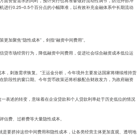
方面资金需求的同时，预计央行也将准备做好流动性调节，防范外部冲
进行0.25~0.5个百分点的小幅降准，以有效补充金融体系中长期流动
更加聚焦“隐性成本”，剑指“融资中间费用”。
信贷市场经营行为，降低融资中间费用，促进社会综合融资成本低位运
成本，刺激需求恢复。”王运金分析，今年境外主要发达国家将继续维持货
在阶段性的窗口期。今年货币政策还将积极配合财政发力，为政府融资
，这一表述的转变，意味着在企业贷款和个人贷款利率处于历史低位的情况
评估费、过桥费等大量隐性成本。
，就是要挤掉这些中间费用和隐性成本，让各类经营主体更加直观、透明地