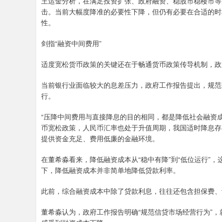
王运金分析，在满足投资扩张、政府融资、稳股市稳楼市等
击。当前大幅度降准的必要性下降，但仍有必要在合适的时机
性。
剑指“融资中间费用”
适度宽松货币政策的关键还在于畅通货币政策传导机制，政策
当前银行业面临较大的息差压力，政府工作报告提出，规范
行。
“压降中间费用与直接降息的目的相同，都是降低社会融资
币宽松政策，人民币汇率也处于升值周期，我国适时降息存
提供资金充足、费用低廉的金融环境。
在董希淼看来，降低融资成本从“稳中有降”到“低位运行”
下，降低融资成本并非简单地降低贷款利率。
此前，综合融资成本中除了贷款利息，往往还包含担保费、
董希淼认为，政府工作报告明确“规范信贷市场经营行为”